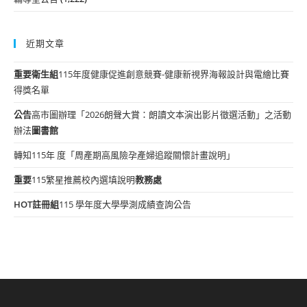
近期文章
重要
衛生組
115年度健康促進創意競賽-健康新視界海報設計與電繪比賽
得獎名單
公告
高市圖辦理「2026朗聲大賞：朗讀文本演出影片徵選活動」之活動
辦法
圖書館
轉知115年 度「周產期高風險孕產婦追蹤關懷計畫說明」
重要
115繁星推薦校內選填說明
教務處
HOT
註冊組
115 學年度大學學測成績查詢公告