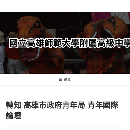
跳
轉
至
主
要
內
容
選單
轉知 高雄市政府青年局 青年國際
論壇