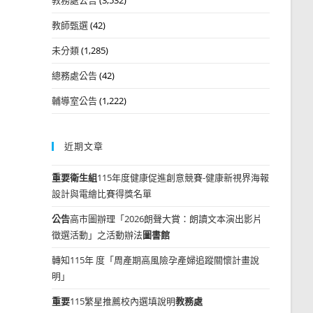
教師甄選
(42)
未分類
(1,285)
總務處公告
(42)
輔導室公告
(1,222)
近期文章
重要
衛生組
115年度健康促進創意競賽-健康新視界海報
設計與電繪比賽得獎名單
公告
高市圖辦理「2026朗聲大賞：朗讀文本演出影片
徵選活動」之活動辦法
圖書館
轉知115年 度「周產期高風險孕產婦追蹤關懷計畫說
明」
重要
115繁星推薦校內選填說明
教務處