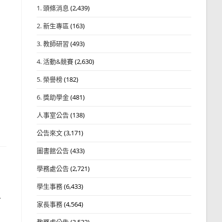
1. 頭條消息
(2,439)
2. 新生專區
(163)
3. 教師研習
(493)
4. 活動&競賽
(2,630)
5. 榮譽榜
(182)
6. 獎助學金
(481)
人事室公告
(138)
公告來文
(3,171)
圖書館公告
(433)
學務處公告
(2,721)
學生事務
(6,433)
上
家長事務
(4,564)
教務處公告
(3,532)