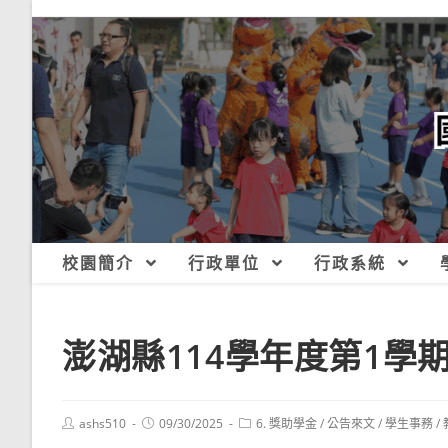
跳
轉
至
主
要
內
容
校園簡介
行政單位
行政系統
澎湖縣114學年度第1學
Post
Post
Post
ashs510
09/30/2025
6. 獎助學金
/
公告來文
/
學生事務
/
author:
published:
category: