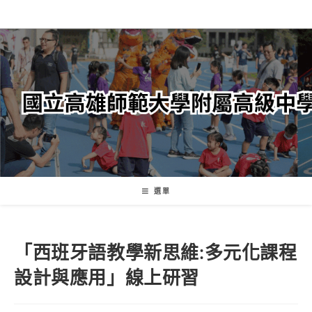
跳
轉
至
主
要
內
容
選單
「西班牙語教學新思維:多元化課程
設計與應用」線上研習