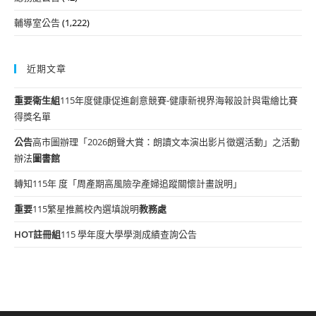
輔導室公告
(1,222)
近期文章
重要
衛生組
115年度健康促進創意競賽-健康新視界海報設計與電繪比賽
得獎名單
公告
高市圖辦理「2026朗聲大賞：朗讀文本演出影片徵選活動」之活動
辦法
圖書館
轉知115年 度「周產期高風險孕產婦追蹤關懷計畫說明」
重要
115繁星推薦校內選填說明
教務處
HOT
註冊組
115 學年度大學學測成績查詢公告