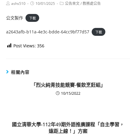
Post
Post
Post
ashs510
10/01/2025
公告來文
/
教務處公告
author:
published:
category:
公文製作
下載
a2643afb-b11a-4e3c-bdde-64cc9bf77d57
下載
Post Views:
356
相關內容
「烈火純青技能競賽-餐飲烹飪組」
10/15/2022
國立清華大學-112年49期外語推廣課程「自主學習，
遠距上線！」方案