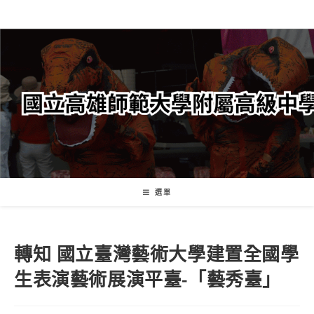
跳
轉
至
主
要
內
容
選單
轉知 國立臺灣藝術大學建置全國學
生表演藝術展演平臺-「藝秀臺」