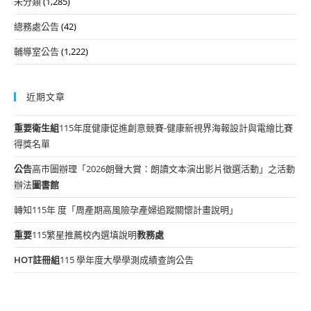
未分類
(1,285)
總務處公告
(42)
輔導室公告
(1,222)
近期文章
重要
衛生組
115年度健康促進創意競賽-健康新視界海報設計與電繪比賽
得獎名單
公告
高市圖辦理「2026朗聲大賞：朗讀文本演出影片徵選活動」之活動
辦法
圖書館
轉知115年 度「周產期高風險孕產婦追蹤關懷計畫說明」
重要
115繁星推薦校內選填說明
教務處
HOT
註冊組
115 學年度大學學測成績查詢公告