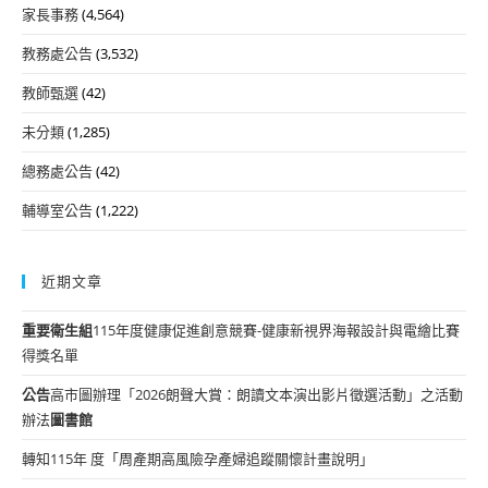
家長事務
(4,564)
教務處公告
(3,532)
教師甄選
(42)
未分類
(1,285)
總務處公告
(42)
輔導室公告
(1,222)
近期文章
重要
衛生組
115年度健康促進創意競賽-健康新視界海報設計與電繪比賽
得獎名單
公告
高市圖辦理「2026朗聲大賞：朗讀文本演出影片徵選活動」之活動
辦法
圖書館
轉知115年 度「周產期高風險孕產婦追蹤關懷計畫說明」