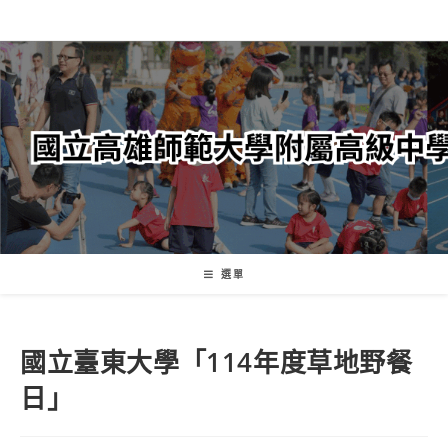
跳
轉
至
主
要
內
容
選單
國立臺東大學「114年度草地野餐
日」