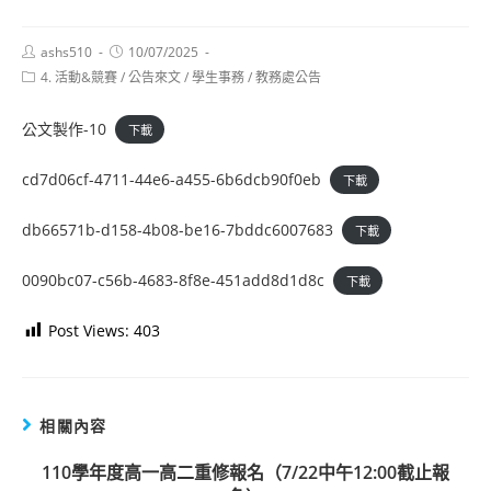
Post
Post
ashs510
10/07/2025
author:
published:
Post
4. 活動&競賽
/
公告來文
/
學生事務
/
教務處公告
category:
公文製作-10
下載
cd7d06cf-4711-44e6-a455-6b6dcb90f0eb
下載
db66571b-d158-4b08-be16-7bddc6007683
下載
0090bc07-c56b-4683-8f8e-451add8d1d8c
下載
Post Views:
403
相關內容
110學年度高一高二重修報名（7/22中午12:00截止報