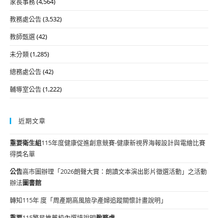
家長事務
(4,564)
教務處公告
(3,532)
教師甄選
(42)
未分類
(1,285)
總務處公告
(42)
輔導室公告
(1,222)
近期文章
重要
衛生組
115年度健康促進創意競賽-健康新視界海報設計與電繪比賽
得獎名單
公告
高市圖辦理「2026朗聲大賞：朗讀文本演出影片徵選活動」之活動
辦法
圖書館
轉知115年 度「周產期高風險孕產婦追蹤關懷計畫說明」
重要
115繁星推薦校內選填說明
教務處