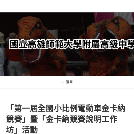
跳
轉
至
主
要
內
容
選單
「第一屆全國小比例電動車金卡納
競賽」暨「金卡納競賽說明工作
坊」活動