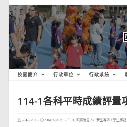
跳
轉
至
主
要
內
容
校園簡介
行政單位
行政系統
114-1各科平時成績評
Post
Post
Post
ashs510
10/07/2025
1. 頭條消息
/
2. 新生專區
/
學生事務
author:
published:
category: