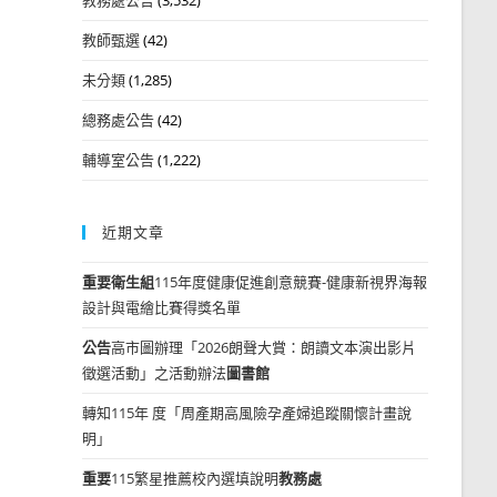
教師甄選
(42)
未分類
(1,285)
總務處公告
(42)
輔導室公告
(1,222)
近期文章
重要
衛生組
115年度健康促進創意競賽-健康新視界海報
設計與電繪比賽得獎名單
公告
高市圖辦理「2026朗聲大賞：朗讀文本演出影片
徵選活動」之活動辦法
圖書館
轉知115年 度「周產期高風險孕產婦追蹤關懷計畫說
明」
重要
115繁星推薦校內選填說明
教務處