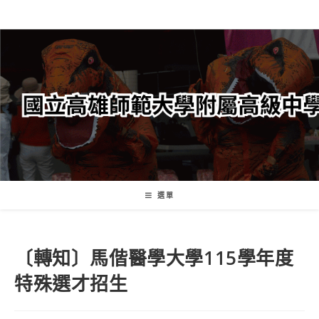
跳
轉
至
主
要
內
容
選單
〔轉知〕馬偕醫學大學115學年度
特殊選才招生