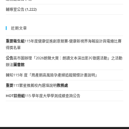
輔導室公告
(1,222)
近期文章
重要
衛生組
115年度健康促進創意競賽-健康新視界海報設計與電繪比賽
得獎名單
公告
高市圖辦理「2026朗聲大賞：朗讀文本演出影片徵選活動」之活動
辦法
圖書館
轉知115年 度「周產期高風險孕產婦追蹤關懷計畫說明」
重要
115繁星推薦校內選填說明
教務處
HOT
註冊組
115 學年度大學學測成績查詢公告