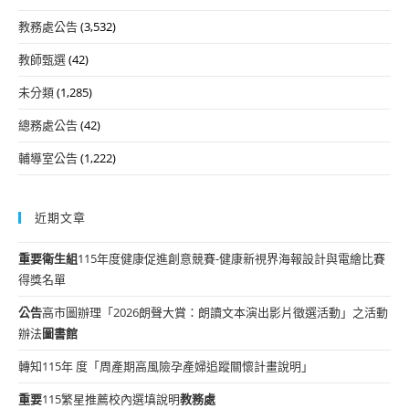
教務處公告
(3,532)
教師甄選
(42)
未分類
(1,285)
總務處公告
(42)
輔導室公告
(1,222)
近期文章
重要
衛生組
115年度健康促進創意競賽-健康新視界海報設計與電繪比賽
得獎名單
公告
高市圖辦理「2026朗聲大賞：朗讀文本演出影片徵選活動」之活動
辦法
圖書館
轉知115年 度「周產期高風險孕產婦追蹤關懷計畫說明」
重要
115繁星推薦校內選填說明
教務處