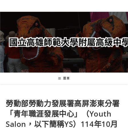
跳
轉
至
主
要
內
容
選單
勞動部勞動力發展署高屏澎東分署
「青年職涯發展中心」（Youth
Salon，以下簡稱YS）114年10月