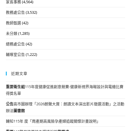
家長事務
(4,564)
教務處公告
(3,532)
教師甄選
(42)
未分類
(1,285)
總務處公告
(42)
輔導室公告
(1,222)
近期文章
重要
衛生組
115年度健康促進創意競賽-健康新視界海報設計與電繪比賽
得獎名單
公告
高市圖辦理「2026朗聲大賞：朗讀文本演出影片徵選活動」之活動
辦法
圖書館
轉知115年 度「周產期高風險孕產婦追蹤關懷計畫說明」