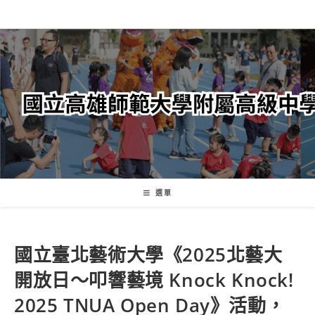
跳
轉
至
主
要
內
容
選單
國立臺北藝術大學《2025北藝大
開放日～叩響藝境 Knock Knock!
2025 TNUA Open Day》活動，