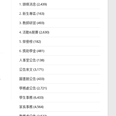
1. 頭條消息
(2,439)
2. 新生專區
(163)
3. 教師研習
(493)
4. 活動&競賽
(2,630)
5. 榮譽榜
(182)
6. 獎助學金
(481)
人事室公告
(138)
公告來文
(3,171)
年
圖書館公告
(433)
學務處公告
(2,721)
學生事務
(6,433)
家長事務
(4,564)
教務處公告
(3,532)