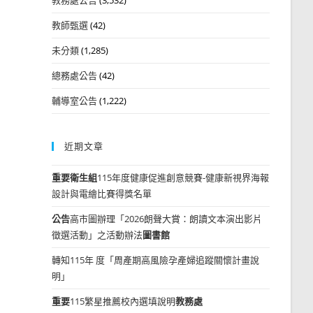
教師甄選
(42)
未分類
(1,285)
總務處公告
(42)
輔導室公告
(1,222)
近期文章
重要
衛生組
115年度健康促進創意競賽-健康新視界海報
設計與電繪比賽得獎名單
公告
高市圖辦理「2026朗聲大賞：朗讀文本演出影片
徵選活動」之活動辦法
圖書館
轉知115年 度「周產期高風險孕產婦追蹤關懷計畫說
明」
重要
115繁星推薦校內選填說明
教務處