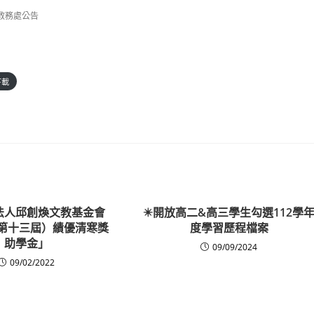
教務處公告
下載
法人邱創煥文教基金會
✴️開放高二&高三學生勾選112學
（第十三屆）績優清寒獎
度學習歷程檔案
助學金」
09/09/2024
09/02/2022