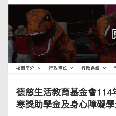
跳
轉
至
主
要
內
容
校園簡介
行政單位
行政系統
德慈生活教育基金會11
寒獎助學金及身心障礙學