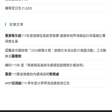
輔導室公告
(1,222)
近期文章
重要
衛生組
115年度健康促進創意競賽-健康新視界海報設計與電繪比賽
得獎名單
公告
高市圖辦理「2026朗聲大賞：朗讀文本演出影片徵選活動」之活動
辦法
圖書館
轉知115年 度「周產期高風險孕產婦追蹤關懷計畫說明」
重要
115繁星推薦校內選填說明
教務處
HOT
註冊組
115 學年度大學學測成績查詢公告