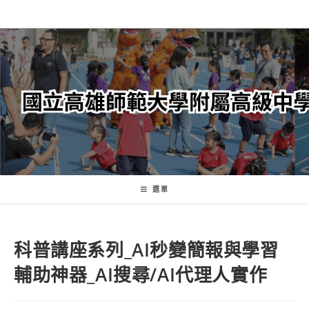
跳
轉
至
主
要
內
容
選單
科普講座系列_AI秒變簡報與學習
輔助神器_AI搜尋/AI代理人實作