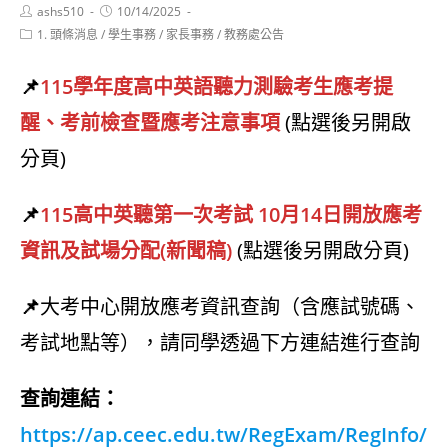
Post
Post
ashs510
10/14/2025
author:
published:
Post
1. 頭條消息
/
學生事務
/
家長事務
/
教務處公告
category:
📌
115學年度高中英語聽力測驗考生應考提
醒、考前檢查暨應考注意事項
(點選後另開啟
分頁)
📌
115高中英聽第一次考試 10月14日開放應考
資訊及試場分配(新聞稿)
(點選後另開啟分頁)
📌
大考中心開放應考資訊查詢（含應試號碼、
考試地點等），請同學透過下方連結進行查詢
查詢連結：
https://ap.ceec.edu.tw/RegExam/RegInfo/