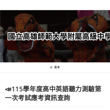
跳
轉
至
主
要
內
容
選單
📣115學年度高中英語聽力測驗第
一次考試應考資訊查詢