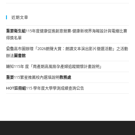
近期文章
重要
衛生組
115年度健康促進創意競賽-健康新視界海報設計與電繪比賽
得獎名單
公告
高市圖辦理「2026朗聲大賞：朗讀文本演出影片徵選活動」之活動
辦法
圖書館
轉知115年 度「周產期高風險孕產婦追蹤關懷計畫說明」
重要
115繁星推薦校內選填說明
教務處
HOT
註冊組
115 學年度大學學測成績查詢公告