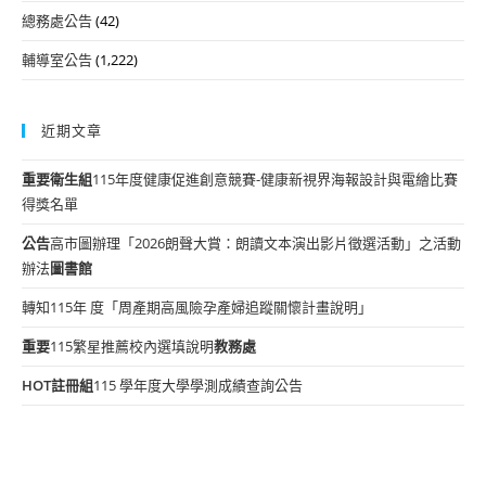
總務處公告
(42)
輔導室公告
(1,222)
近期文章
重要
衛生組
115年度健康促進創意競賽-健康新視界海報設計與電繪比賽
得獎名單
公告
高市圖辦理「2026朗聲大賞：朗讀文本演出影片徵選活動」之活動
辦法
圖書館
轉知115年 度「周產期高風險孕產婦追蹤關懷計畫說明」
重要
115繁星推薦校內選填說明
教務處
HOT
註冊組
115 學年度大學學測成績查詢公告