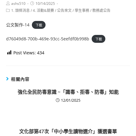
Post
Post
ashs510
10/14/2025
author:
published:
Post
1. 頭條消息
/
4. 活動&競賽
/
公告來文
/
學生事務
/
教務處公告
category:
公文製作-14
下載
d76049d8-700b-469e-93cc-5eefdf0b998b
下載
Post Views:
434
相關內容
強化全民防毒意識 ~「識毒、拒毒、防毒」知能
12/01/2025
文化部第47次「中小學生讀物選介」獲選書單