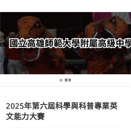
跳
轉
至
主
要
內
容
選單
2025年第六屆科學與科普專業英
文能力大賽