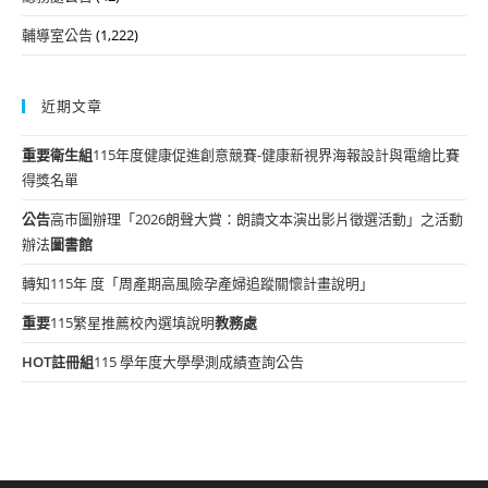
輔導室公告
(1,222)
近期文章
重要
衛生組
115年度健康促進創意競賽-健康新視界海報設計與電繪比賽
得獎名單
公告
高市圖辦理「2026朗聲大賞：朗讀文本演出影片徵選活動」之活動
辦法
圖書館
轉知115年 度「周產期高風險孕產婦追蹤關懷計畫說明」
重要
115繁星推薦校內選填說明
教務處
HOT
註冊組
115 學年度大學學測成績查詢公告