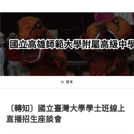
跳
轉
至
主
要
內
容
選單
〔轉知〕國立臺灣大學學士班線上
直播招生座談會