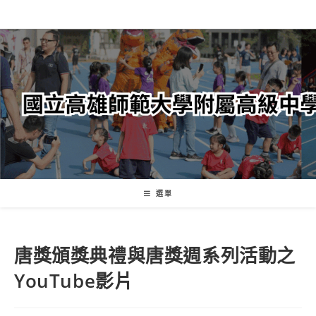
跳
轉
至
主
要
內
容
選單
唐獎頒獎典禮與唐獎週系列活動之
YouTube影片