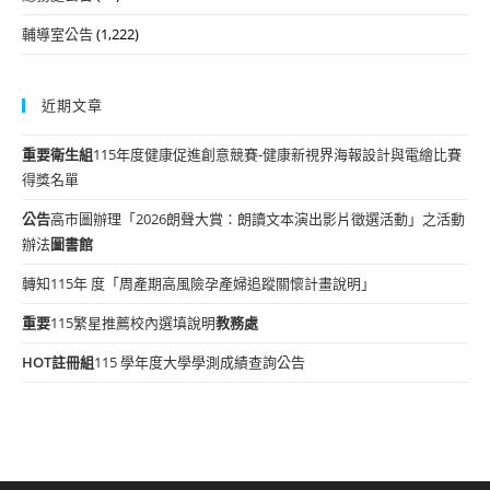
輔導室公告
(1,222)
近期文章
重要
衛生組
115年度健康促進創意競賽-健康新視界海報設計與電繪比賽
得獎名單
公告
高市圖辦理「2026朗聲大賞：朗讀文本演出影片徵選活動」之活動
辦法
圖書館
轉知115年 度「周產期高風險孕產婦追蹤關懷計畫說明」
重要
115繁星推薦校內選填說明
教務處
HOT
註冊組
115 學年度大學學測成績查詢公告