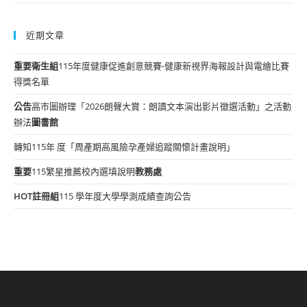
近期文章
重要
衛生組
115年度健康促進創意競賽-健康新視界海報設計與電繪比賽
得獎名單
公告
高市圖辦理「2026朗聲大賞：朗讀文本演出影片徵選活動」之活動
辦法
圖書館
轉知115年 度「周產期高風險孕產婦追蹤關懷計畫說明」
重要
115繁星推薦校內選填說明
教務處
HOT
註冊組
115 學年度大學學測成績查詢公告