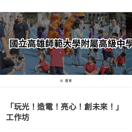
跳
轉
至
主
要
內
容
選單
「玩光！造電！亮心！創未來！」
工作坊