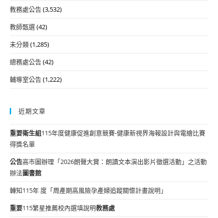
教務處公告
(3,532)
教師甄選
(42)
未分類
(1,285)
總務處公告
(42)
輔導室公告
(1,222)
近期文章
重要
衛生組
115年度健康促進創意競賽-健康新視界海報設計與電繪比賽
得獎名單
公告
高市圖辦理「2026朗聲大賞：朗讀文本演出影片徵選活動」之活動
辦法
圖書館
轉知115年 度「周產期高風險孕產婦追蹤關懷計畫說明」
重要
115繁星推薦校內選填說明
教務處