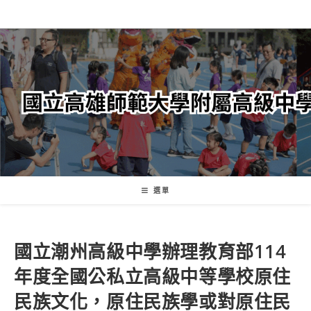
跳
轉
至
主
要
內
容
選單
國立潮州高級中學辦理教育部114
年度全國公私立高級中等學校原住
民族文化，原住民族學或對原住民