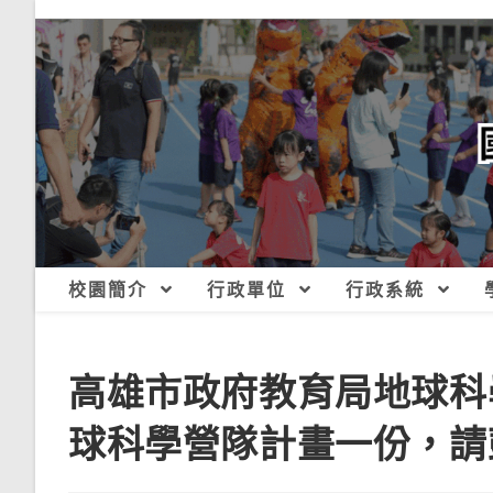
跳
轉
至
主
要
內
容
校園簡介
行政單位
行政系統
高雄市政府教育局地球科
球科學營隊計畫一份，請