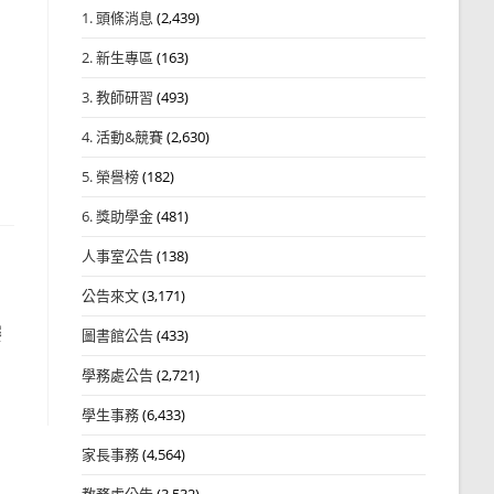
1. 頭條消息
(2,439)
2. 新生專區
(163)
3. 教師研習
(493)
4. 活動&競賽
(2,630)
5. 榮譽榜
(182)
6. 獎助學金
(481)
人事室公告
(138)
公告來文
(3,171)
賽
圖書館公告
(433)
學務處公告
(2,721)
學生事務
(6,433)
家長事務
(4,564)
教務處公告
(3,532)