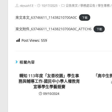
Post
Post
Post
nknush13
10/17/2025
公告來文
/
學務處公告
/
學生事務
/
author:
published:
category:
來文本文_63746611_11438210700A0C
下載
來文附件_63746611_11438210700A0C_ATTCH6
下載
Post Views:
559
相關內容
轉知 113年度「友善校園」學生事
「高中生
務與輔導工作-國民中小學人權教育
宣導學生學藝競賽
09/10/2024