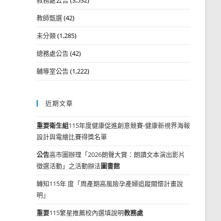
教師甄選
(42)
未分類
(1,285)
總務處公告
(42)
輔導室公告
(1,222)
近期文章
重要
衛生組
115年度健康促進創意競賽-健康新視界海報
設計與電繪比賽得獎名單
公告
高市圖辦理「2026朗聲大賞：朗讀文本演出影片
徵選活動」之活動辦法
圖書館
轉知115年 度「周產期高風險孕產婦追蹤關懷計畫說
明」
重要
115繁星推薦校內選填說明
教務處