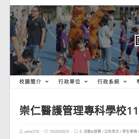
跳
轉
至
主
要
內
容
校園簡介
行政單位
行政系統
崇仁醫護管理專科學校1
Post
Post
Post
ashs510
10/20/2025
4. 活動&競賽
/
公告來文
/
學生事務
author:
published:
category: