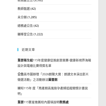
教師甄選
(42)
未分類
(1,285)
總務處公告
(42)
輔導室公告
(1,222)
近期文章
重要
衛生組
115年度健康促進創意競賽-健康新視界海報
設計與電繪比賽得獎名單
公告
高市圖辦理「2026朗聲大賞：朗讀文本演出影片
徵選活動」之活動辦法
圖書館
轉知115年 度「周產期高風險孕產婦追蹤關懷計畫說
明」
重要
115繁星推薦校內選填說明
教務處