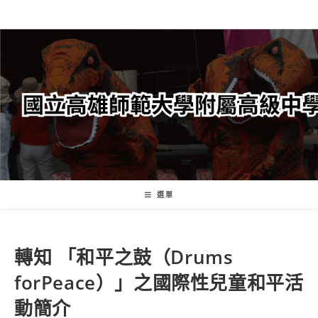
跳
轉
至
主
要
內
容
選單
轉知 「和平之鼓（Drums
forPeace）」之國際性兒童和平活
動簡介