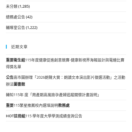
未分類
(1,285)
總務處公告
(42)
輔導室公告
(1,222)
近期文章
重要
衛生組
115年度健康促進創意競賽-健康新視界海報設計與電繪比賽
得獎名單
公告
高市圖辦理「2026朗聲大賞：朗讀文本演出影片徵選活動」之活動
辦法
圖書館
轉知115年 度「周產期高風險孕產婦追蹤關懷計畫說明」
重要
115繁星推薦校內選填說明
教務處
HOT
註冊組
115 學年度大學學測成績查詢公告