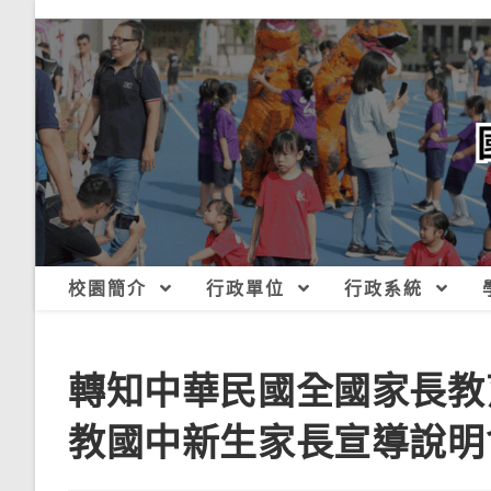
跳
轉
至
主
要
內
容
校園簡介
行政單位
行政系統
轉知中華民國全國家長教
教國中新生家長宣導說明