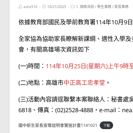
Post
Post
Post
ashs510
10/21/2025
1. 頭條消息
/
學生事務
/
家長事務
author:
published:
category:
依據教育部國民及學前教育署114年10月9日臺
全家協為協助家長瞭解新課綱、適性入學及
會，有關高雄場次資訊如下
(一)時間：
114年10月25日(星期六)上午9時
(二)地點：高雄市
中正高工忠孝堂
。
(三)活動內容請逕聯繫本案聯絡人：秘書處吳如英，
6818、傳真：(02)2528-4888，e-mail：nea.
國中新生家長宣導說明會實施計畫1141021
下載