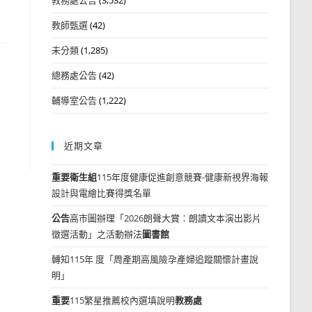
教師甄選
(42)
未分類
(1,285)
總務處公告
(42)
輔導室公告
(1,222)
近期文章
重要
衛生組
115年度健康促進創意競賽-健康新視界海報
設計與電繪比賽得獎名單
公告
高市圖辦理「2026朗聲大賞：朗讀文本演出影片
徵選活動」之活動辦法
圖書館
轉知115年 度「周產期高風險孕產婦追蹤關懷計畫說
明」
重要
115繁星推薦校內選填說明
教務處