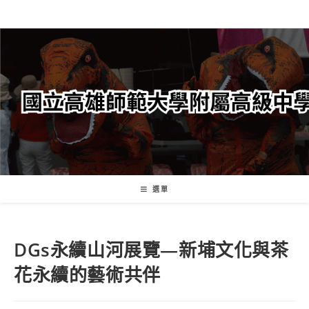
跳
轉
至
主
要
內
容
選單
DGs永續山河展覽—新埔文化與茶
花永續的藝術共伴