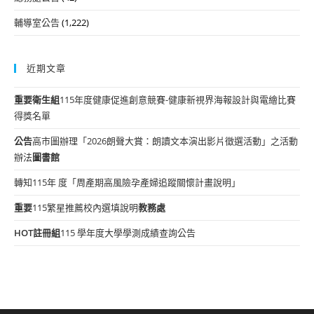
輔導室公告
(1,222)
近期文章
重要
衛生組
115年度健康促進創意競賽-健康新視界海報設計與電繪比賽
得獎名單
公告
高市圖辦理「2026朗聲大賞：朗讀文本演出影片徵選活動」之活動
辦法
圖書館
轉知115年 度「周產期高風險孕產婦追蹤關懷計畫說明」
重要
115繁星推薦校內選填說明
教務處
HOT
註冊組
115 學年度大學學測成績查詢公告