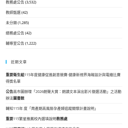
教務處公告
(3,532)
教師甄選
(42)
未分類
(1,285)
總務處公告
(42)
輔導室公告
(1,222)
近期文章
重要
衛生組
115年度健康促進創意競賽-健康新視界海報設計與電繪比賽
得獎名單
公告
高市圖辦理「2026朗聲大賞：朗讀文本演出影片徵選活動」之活動
辦法
圖書館
轉知115年 度「周產期高風險孕產婦追蹤關懷計畫說明」
重要
115繁星推薦校內選填說明
教務處