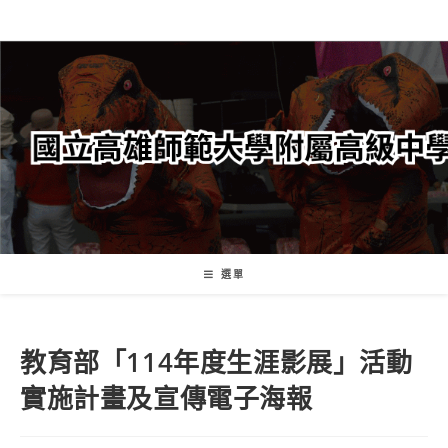
跳
轉
至
主
要
內
容
選單
教育部「114年度生涯影展」活動
實施計畫及宣傳電子海報