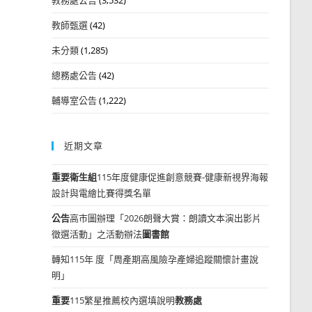
教師甄選
(42)
未分類
(1,285)
總務處公告
(42)
輔導室公告
(1,222)
近期文章
重要
衛生組
115年度健康促進創意競賽-健康新視界海報
設計與電繪比賽得獎名單
公告
高市圖辦理「2026朗聲大賞：朗讀文本演出影片
徵選活動」之活動辦法
圖書館
轉知115年 度「周產期高風險孕產婦追蹤關懷計畫說
明」
重要
115繁星推薦校內選填說明
教務處