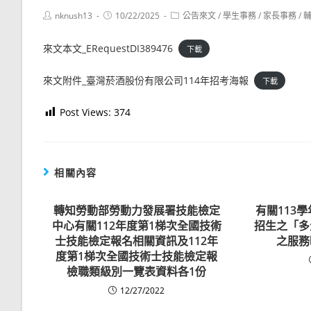
Post
Post
Post
nknush13
10/22/2025
公告來文
/
學生事務
/
家長事務
/
author:
published:
category:
來文本文_ERequestDI389476
下載
來文附件_臺灣菸酒股份有限公司114年招考海報
下載
Post Views:
374
相關內容
轉知勞動部勞動力發展署技能檢定
有關113
中心有關112年度第1梯次全國技術
招生之「多
士技能檢定報名相關資訊及112年
之服務
度第1梯次全國技術士技能檢定報
檢職類級別一覽表資料各1份
12/27/2022