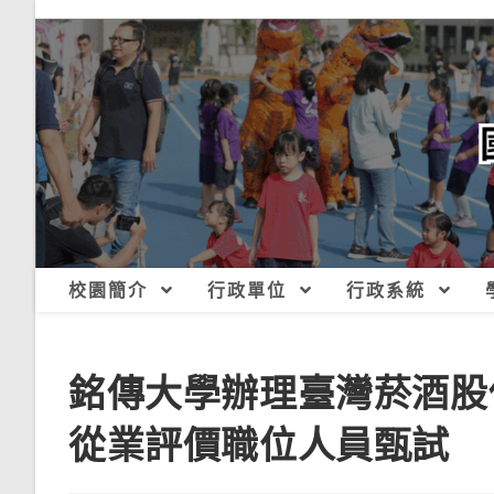
跳
轉
至
主
要
內
容
校園簡介
行政單位
行政系統
銘傳大學辦理臺灣菸酒股
從業評價職位人員甄試