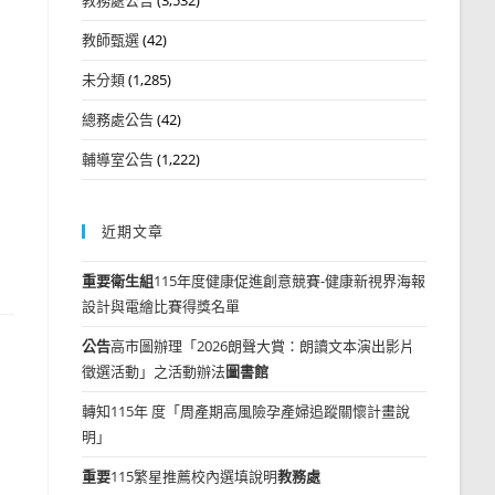
教師甄選
(42)
未分類
(1,285)
總務處公告
(42)
輔導室公告
(1,222)
近期文章
重要
衛生組
115年度健康促進創意競賽-健康新視界海報
設計與電繪比賽得獎名單
公告
高市圖辦理「2026朗聲大賞：朗讀文本演出影片
徵選活動」之活動辦法
圖書館
轉知115年 度「周產期高風險孕產婦追蹤關懷計畫說
明」
重要
115繁星推薦校內選填說明
教務處