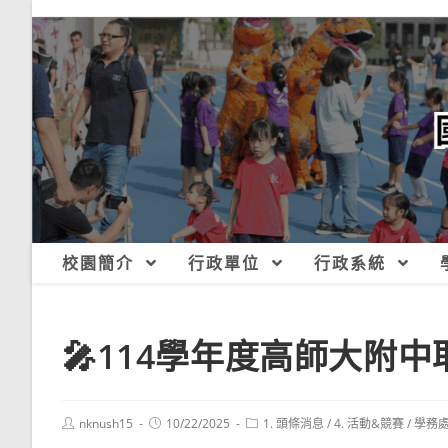
跳
轉
至
主
要
內
容
校園簡介
行政單位
行政系統
🎤114學年度高師大附
Post
Post
Post
nknush15
10/22/2025
1. 頭條消息
/
4. 活動&競賽
/
學務
author:
published:
category: