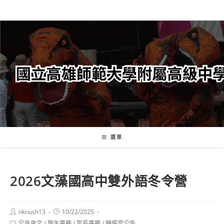
跳
轉
至
主
要
內
容
選單
2026文藻國高中雙外語冬令營
Post
Post
nknush13
10/22/2025
author:
published:
Post
公告來文
/
學生事務
/
家長事務
/
輔導室公告