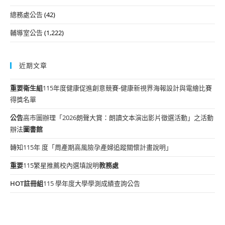
總務處公告
(42)
輔導室公告
(1,222)
近期文章
重要
衛生組
115年度健康促進創意競賽-健康新視界海報設計與電繪比賽
得獎名單
公告
高市圖辦理「2026朗聲大賞：朗讀文本演出影片徵選活動」之活動
辦法
圖書館
轉知115年 度「周產期高風險孕產婦追蹤關懷計畫說明」
重要
115繁星推薦校內選填說明
教務處
HOT
註冊組
115 學年度大學學測成績查詢公告