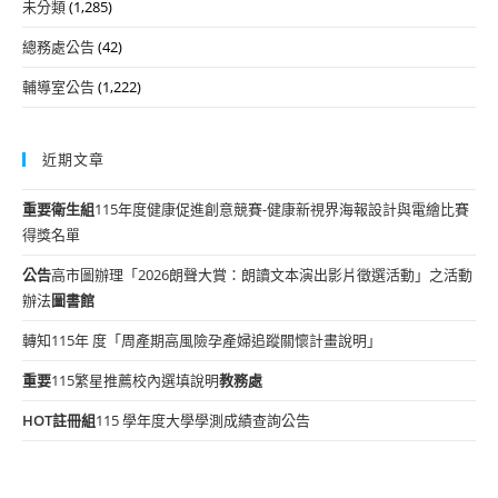
未分類
(1,285)
總務處公告
(42)
輔導室公告
(1,222)
近期文章
重要
衛生組
115年度健康促進創意競賽-健康新視界海報設計與電繪比賽
得獎名單
公告
高市圖辦理「2026朗聲大賞：朗讀文本演出影片徵選活動」之活動
辦法
圖書館
轉知115年 度「周產期高風險孕產婦追蹤關懷計畫說明」
重要
115繁星推薦校內選填說明
教務處
HOT
註冊組
115 學年度大學學測成績查詢公告