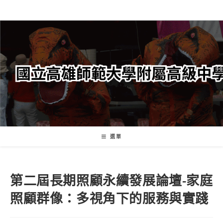
跳
轉
至
主
要
內
容
選單
第二屆長期照顧永續發展論壇-家庭
照顧群像：多視角下的服務與實踐