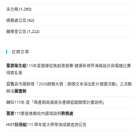
未分類
(1,285)
總務處公告
(42)
輔導室公告
(1,222)
近期文章
重要
衛生組
115年度健康促進創意競賽-健康新視界海報設計與電繪比賽
得獎名單
公告
高市圖辦理「2026朗聲大賞：朗讀文本演出影片徵選活動」之活動
辦法
圖書館
轉知115年 度「周產期高風險孕產婦追蹤關懷計畫說明」
重要
115繁星推薦校內選填說明
教務處
HOT
註冊組
115 學年度大學學測成績查詢公告