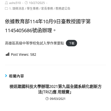
Post
Post
ashs510
10/27/2025
author:
published:
Post
1. 頭條消息
/
學生事務
/
家長事務
/
教務處公告
category:
依據教育部114年10月9日臺教授國字第
1145405686號函辦理。
高雄區高級中等學校免試入學作業要點
下載
Post Views:
582
相關內容
檢送建國科技大學辦理2021第九屆全國系統化創新方
法(TRIZ)應 用競賽」
09/03/2021