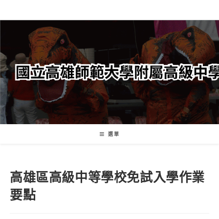
跳
轉
至
主
要
內
容
選單
高雄區高級中等學校免試入學作業
要點