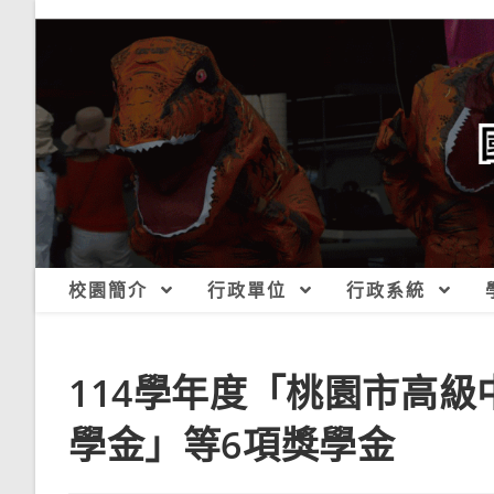
跳
轉
至
主
要
內
容
校園簡介
行政單位
行政系統
114學年度「桃園市高
學金」等6項獎學金