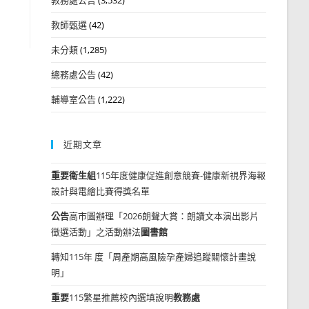
教師甄選
(42)
未分類
(1,285)
總務處公告
(42)
輔導室公告
(1,222)
近期文章
重要
衛生組
115年度健康促進創意競賽-健康新視界海報
設計與電繪比賽得獎名單
公告
高市圖辦理「2026朗聲大賞：朗讀文本演出影片
徵選活動」之活動辦法
圖書館
轉知115年 度「周產期高風險孕產婦追蹤關懷計畫說
明」
重要
115繁星推薦校內選填說明
教務處