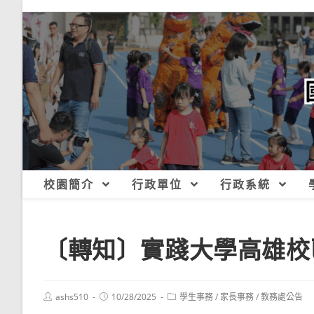
跳
轉
至
主
要
內
容
校園簡介
行政單位
行政系統
〔轉知〕實踐大學高雄校
Post
Post
Post
ashs510
10/28/2025
學生事務
/
家長事務
/
教務處公告
author:
published:
category: