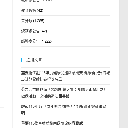
教師甄選
(42)
未分類
(1,285)
總務處公告
(42)
輔導室公告
(1,222)
近期文章
重要
衛生組
115年度健康促進創意競賽-健康新視界海報
設計與電繪比賽得獎名單
公告
高市圖辦理「2026朗聲大賞：朗讀文本演出影片
徵選活動」之活動辦法
圖書館
轉知115年 度「周產期高風險孕產婦追蹤關懷計畫說
明」
重要
115繁星推薦校內選填說明
教務處