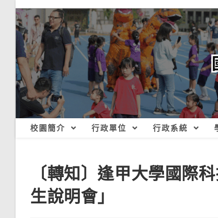
跳
轉
至
主
要
內
容
校園簡介
行政單位
行政系統
〔轉知〕逢甲大學國際科
生說明會」