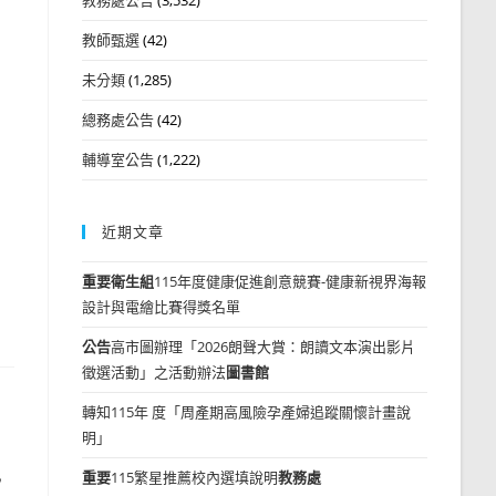
教師甄選
(42)
未分類
(1,285)
總務處公告
(42)
輔導室公告
(1,222)
近期文章
重要
衛生組
115年度健康促進創意競賽-健康新視界海報
設計與電繪比賽得獎名單
公告
高市圖辦理「2026朗聲大賞：朗讀文本演出影片
徵選活動」之活動辦法
圖書館
轉知115年 度「周產期高風險孕產婦追蹤關懷計畫說
明」
已
重要
115繁星推薦校內選填說明
教務處