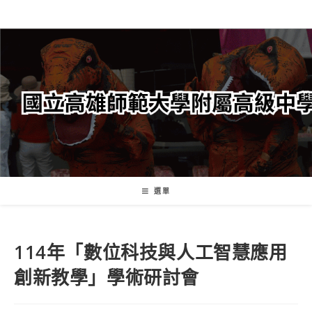
跳
轉
至
主
要
內
容
選單
114年「數位科技與人工智慧應用
創新教學」學術研討會