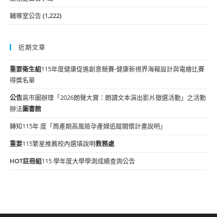
輔導室公告
(1,222)
近期文章
重要
衛生組
115年度健康促進創意競賽-健康新視界海報設計與電繪比賽
得獎名單
公告
高市圖辦理「2026朗聲大賞：朗讀文本演出影片徵選活動」之活動
辦法
圖書館
轉知115年 度「周產期高風險孕產婦追蹤關懷計畫說明」
重要
115繁星推薦校內選填說明
教務處
HOT
註冊組
115 學年度大學學測成績查詢公告