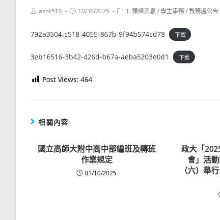
Post
Post
Post
ashs510
10/30/2025
1. 頭條消息
/
學生事務
/
教務處公告
author:
published:
category:
792a3504-c518-4055-867b-9f94b574cd78
下載
3eb16516-3b42-426d-b67a-aeba5203e0d1
下載
Post Views:
464
相關內容
國立高師大附中高中部編班及轉班
政大「20
作業規定
會」活動訂
（六）舉行
01/10/2025