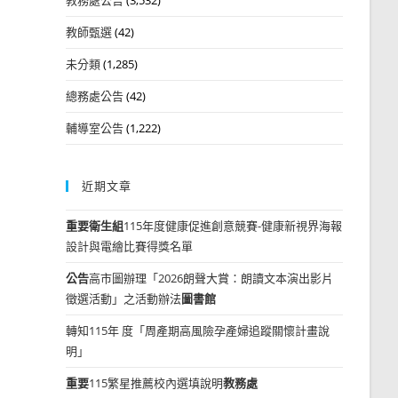
教師甄選
(42)
未分類
(1,285)
總務處公告
(42)
輔導室公告
(1,222)
近期文章
重要
衛生組
115年度健康促進創意競賽-健康新視界海報
設計與電繪比賽得獎名單
公告
高市圖辦理「2026朗聲大賞：朗讀文本演出影片
徵選活動」之活動辦法
圖書館
轉知115年 度「周產期高風險孕產婦追蹤關懷計畫說
明」
重要
115繁星推薦校內選填說明
教務處