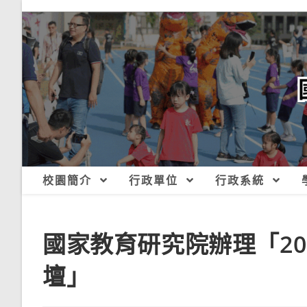
跳
轉
至
主
要
內
容
校園簡介
行政單位
行政系統
國家教育研究院辦理「20
壇」