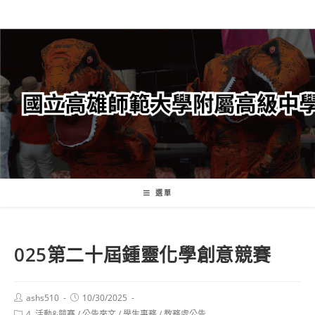
跳
轉
至
主
要
內
容
選單
025第二十屆鍾靈化學創意競賽
Post
Post
ashs510
10/30/2025
author:
published:
Post
4. 活動&競賽
/
公告來文
/
學生事務
/
教務處公告