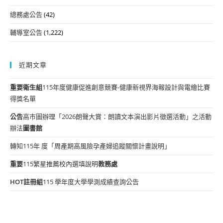
總務處公告
(42)
輔導室公告
(1,222)
近期文章
重要
衛生組
115年度健康促進創意競賽-健康新視界海報設計與電繪比賽
得獎名單
公告
高市圖辦理「2026朗聲大賞：朗讀文本演出影片徵選活動」之活動
辦法
圖書館
轉知115年 度「周產期高風險孕產婦追蹤關懷計畫說明」
重要
115繁星推薦校內選填說明
教務處
HOT
註冊組
115 學年度大學學測成績查詢公告