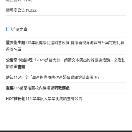
輔導室公告
(1,222)
近期文章
重要
衛生組
115年度健康促進創意競賽-健康新視界海報設計與電繪比賽
得獎名單
公告
高市圖辦理「2026朗聲大賞：朗讀文本演出影片徵選活動」之活動
辦法
圖書館
轉知115年 度「周產期高風險孕產婦追蹤關懷計畫說明」
重要
115繁星推薦校內選填說明
教務處
HOT
註冊組
115 學年度大學學測成績查詢公告