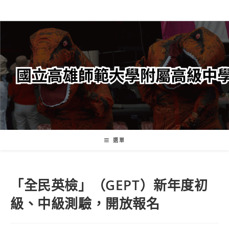
跳
轉
至
主
要
內
容
選單
「全民英檢」（GEPT）新年度初
級、中級測驗，開放報名