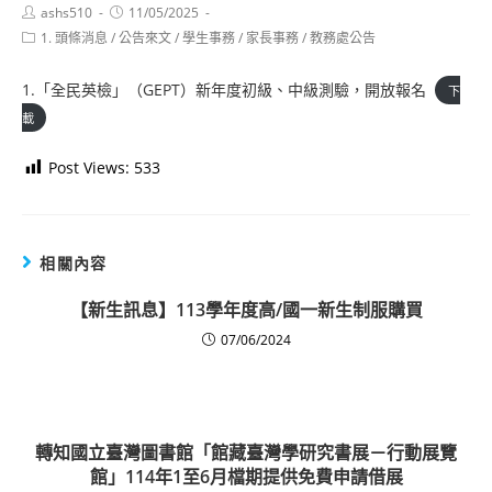
Post
Post
ashs510
11/05/2025
author:
published:
Post
1. 頭條消息
/
公告來文
/
學生事務
/
家長事務
/
教務處公告
category:
1.「全民英檢」（GEPT）新年度初級、中級測驗，開放報名
下
載
Post Views:
533
相關內容
【新生訊息】113學年度高/國一新生制服購買
07/06/2024
轉知國立臺灣圖書館「館藏臺灣學研究書展－行動展覽
館」114年1至6月檔期提供免費申請借展