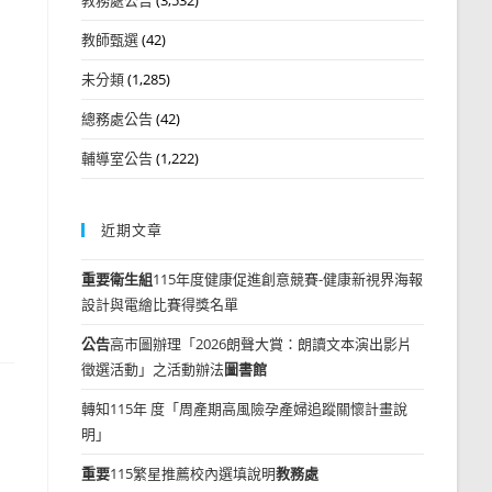
教師甄選
(42)
未分類
(1,285)
總務處公告
(42)
輔導室公告
(1,222)
近期文章
重要
衛生組
115年度健康促進創意競賽-健康新視界海報
設計與電繪比賽得獎名單
公告
高市圖辦理「2026朗聲大賞：朗讀文本演出影片
徵選活動」之活動辦法
圖書館
轉知115年 度「周產期高風險孕產婦追蹤關懷計畫說
明」
重要
115繁星推薦校內選填說明
教務處