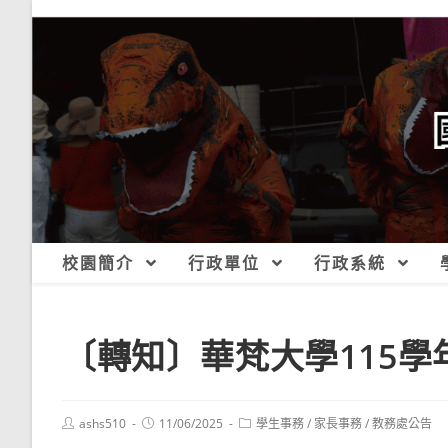
跳
轉
至
主
要
內
容
校園簡介
行政單位
行政系統
〔轉知〕華梵大學115
Post
Post
Post
ashs510
11/06/2025
學生事務
/
家長事務
/
教務處公告
author:
published:
category: