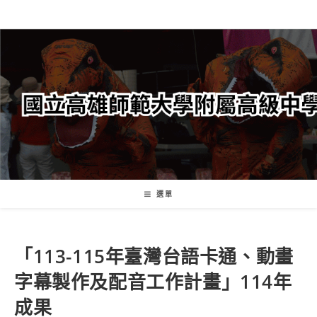
跳
轉
至
主
要
內
容
選單
「113-115年臺灣台語卡通、動畫
字幕製作及配音工作計畫」114年
成果