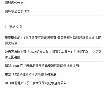
總務處公告
(42)
輔導室公告
(1,222)
近期文章
重要
衛生組
115年度健康促進創意競賽-健康新視界海報設計與電繪比賽
得獎名單
公告
高市圖辦理「2026朗聲大賞：朗讀文本演出影片徵選活動」之活動
辦法
圖書館
轉知115年 度「周產期高風險孕產婦追蹤關懷計畫說明」
重要
115繁星推薦校內選填說明
教務處
HOT
註冊組
115 學年度大學學測成績查詢公告