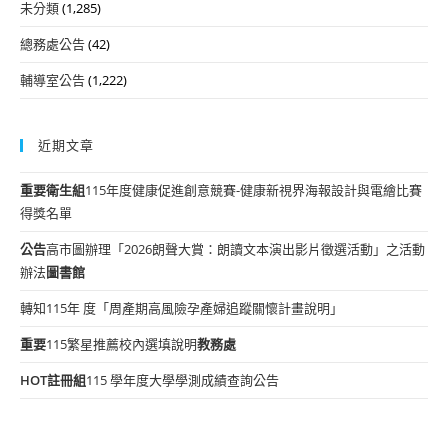
未分類
(1,285)
總務處公告
(42)
輔導室公告
(1,222)
近期文章
重要
衛生組
115年度健康促進創意競賽-健康新視界海報設計與電繪比賽
得獎名單
公告
高市圖辦理「2026朗聲大賞：朗讀文本演出影片徵選活動」之活動
辦法
圖書館
轉知115年 度「周產期高風險孕產婦追蹤關懷計畫說明」
重要
115繁星推薦校內選填說明
教務處
HOT
註冊組
115 學年度大學學測成績查詢公告