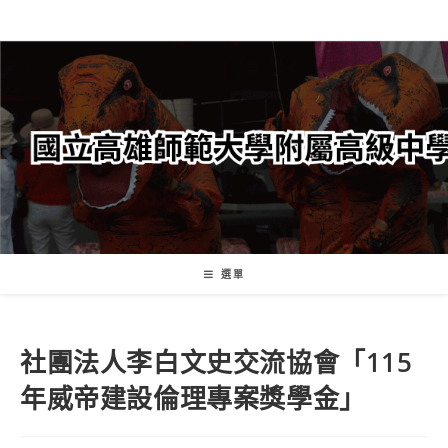
跳
轉
至
主
要
內
容
選單
社團法人李白文史交流協會「115
年威帝建設倫理專案獎學金」