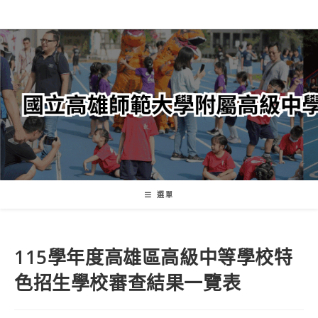
跳
轉
至
主
要
內
容
選單
115學年度高雄區高級中等學校特
色招生學校審查結果一覽表