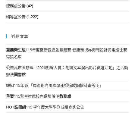
總務處公告
(42)
輔導室公告
(1,222)
近期文章
重要
衛生組
115年度健康促進創意競賽-健康新視界海報設計與電繪比賽
得獎名單
公告
高市圖辦理「2026朗聲大賞：朗讀文本演出影片徵選活動」之活動
辦法
圖書館
轉知115年 度「周產期高風險孕產婦追蹤關懷計畫說明」
重要
115繁星推薦校內選填說明
教務處
HOT
註冊組
115 學年度大學學測成績查詢公告