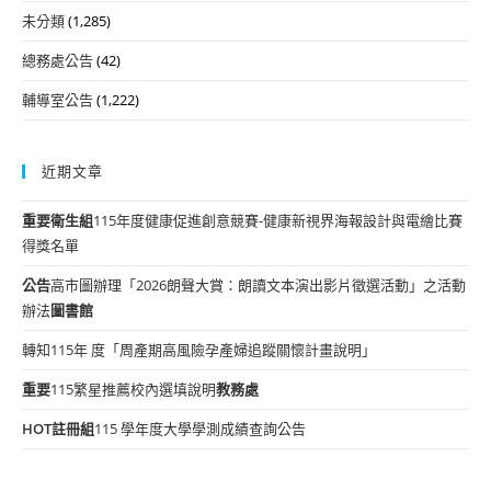
未分類
(1,285)
總務處公告
(42)
輔導室公告
(1,222)
近期文章
重要
衛生組
115年度健康促進創意競賽-健康新視界海報設計與電繪比賽
得獎名單
公告
高市圖辦理「2026朗聲大賞：朗讀文本演出影片徵選活動」之活動
辦法
圖書館
轉知115年 度「周產期高風險孕產婦追蹤關懷計畫說明」
重要
115繁星推薦校內選填說明
教務處
HOT
註冊組
115 學年度大學學測成績查詢公告