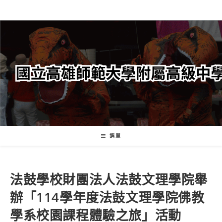
跳
轉
至
主
要
內
容
選單
法鼓學校財團法人法鼓文理學院舉
辦「114學年度法鼓文理學院佛教
學系校園課程體驗之旅」活動