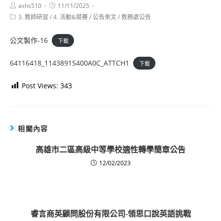
Post
Post
ashs510
11/11/2025
author:
published:
Post
3. 教師研習
/
4. 活動&競賽
/
公告來文
/
教務處公告
category:
公文製作-16
下載
64116418_11438915400A0C_ATTCH1
下載
Post Views:
343
相關內容
高雄市二區高級中等學校適性轉學簡章公告
12/02/2023
睿言商英顧問股份有限公司-領思口說英語挑戰