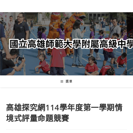
跳
轉
至
主
要
內
容
選單
高雄探究網114學年度第一學期情
境式評量命題競賽