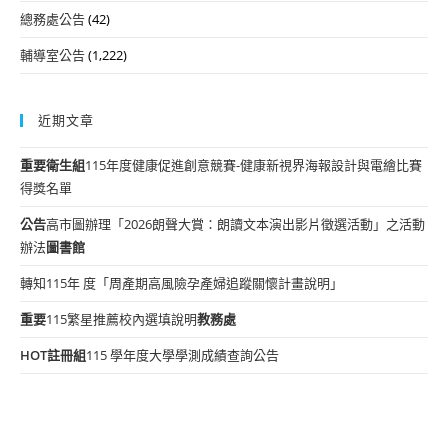
總務處公告
(42)
輔導室公告
(1,222)
近期文章
重要
衛生組
115年度健康促進創意競賽-健康新視界海報設計與電繪比賽
得獎名單
公告
高市圖辦理「2026朗聲大賞：朗讀文本演出影片徵選活動」之活動
辦法
圖書館
轉知115年 度「周產期高風險孕產婦追蹤關懷計畫說明」
重要
115繁星推薦校內選填說明
教務處
HOT
註冊組
115 學年度大學學測成績查詢公告