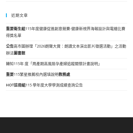
近期文章
重要
衛生組
115年度健康促進創意競賽-健康新視界海報設計與電繪比賽
得獎名單
公告
高市圖辦理「2026朗聲大賞：朗讀文本演出影片徵選活動」之活動
辦法
圖書館
轉知115年 度「周產期高風險孕產婦追蹤關懷計畫說明」
重要
115繁星推薦校內選填說明
教務處
HOT
註冊組
115 學年度大學學測成績查詢公告