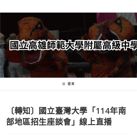
跳
轉
至
主
要
內
容
選單
〔轉知〕國立臺灣大學「114年南
部地區招生座談會」線上直播