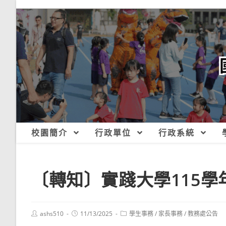
跳
轉
至
主
要
內
容
校園簡介
行政單位
行政系統
〔轉知〕實踐大學115
Post
Post
Post
ashs510
11/13/2025
學生事務
/
家長事務
/
教務處公告
author:
published:
category: