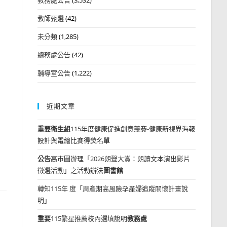
教師甄選
(42)
未分類
(1,285)
總務處公告
(42)
輔導室公告
(1,222)
近期文章
重要
衛生組
115年度健康促進創意競賽-健康新視界海報
設計與電繪比賽得獎名單
公告
高市圖辦理「2026朗聲大賞：朗讀文本演出影片
徵選活動」之活動辦法
圖書館
轉知115年 度「周產期高風險孕產婦追蹤關懷計畫說
明」
重要
115繁星推薦校內選填說明
教務處