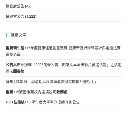
總務處公告
(42)
輔導室公告
(1,222)
近期文章
重要
衛生組
115年度健康促進創意競賽-健康新視界海報設計與電繪比賽
得獎名單
公告
高市圖辦理「2026朗聲大賞：朗讀文本演出影片徵選活動」之活動
辦法
圖書館
轉知115年 度「周產期高風險孕產婦追蹤關懷計畫說明」
重要
115繁星推薦校內選填說明
教務處
HOT
註冊組
115 學年度大學學測成績查詢公告