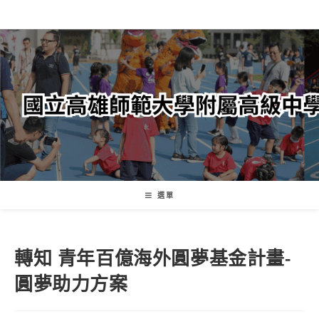
跳
轉
至
主
要
內
容
選單
轉知 青年百億海外圓夢基金計畫-
圓夢助力方案