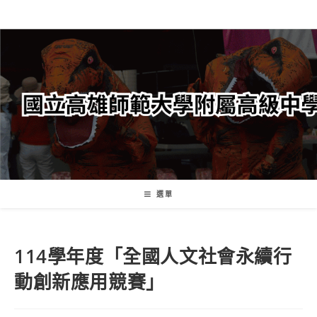
跳
轉
至
主
要
內
容
選單
114學年度「全國人文社會永續行
動創新應用競賽」