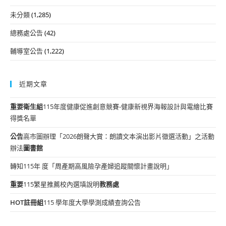
未分類
(1,285)
總務處公告
(42)
輔導室公告
(1,222)
近期文章
重要
衛生組
115年度健康促進創意競賽-健康新視界海報設計與電繪比賽
得獎名單
公告
高市圖辦理「2026朗聲大賞：朗讀文本演出影片徵選活動」之活動
辦法
圖書館
轉知115年 度「周產期高風險孕產婦追蹤關懷計畫說明」
重要
115繁星推薦校內選填說明
教務處
HOT
註冊組
115 學年度大學學測成績查詢公告