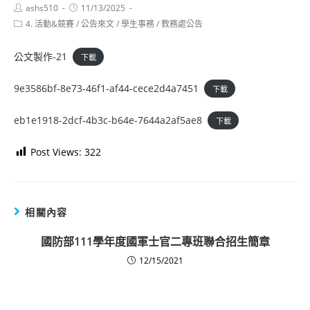
Post
Post
ashs510
11/13/2025
author:
published:
Post
4. 活動&競賽
/
公告來文
/
學生事務
/
教務處公告
category:
公文製作-21
下載
9e3586bf-8e73-46f1-af44-cece2d4a7451
下載
eb1e1918-2dcf-4b3c-b64e-7644a2af5ae8
下載
Post Views:
322
相關內容
國防部111學年度國軍士官二專班聯合招生簡章
12/15/2021