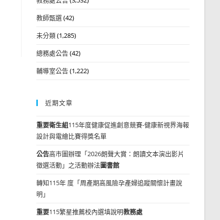
教師甄選
(42)
未分類
(1,285)
總務處公告
(42)
輔導室公告
(1,222)
近期文章
重要
衛生組
115年度健康促進創意競賽-健康新視界海報
設計與電繪比賽得獎名單
公告
高市圖辦理「2026朗聲大賞：朗讀文本演出影片
徵選活動」之活動辦法
圖書館
轉知115年 度「周產期高風險孕產婦追蹤關懷計畫說
明」
重要
115繁星推薦校內選填說明
教務處