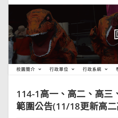
跳
轉
至
主
要
內
容
校園簡介
行政單位
行政系統
114-1高一、高二、高三
範圍公告(11/18更新高