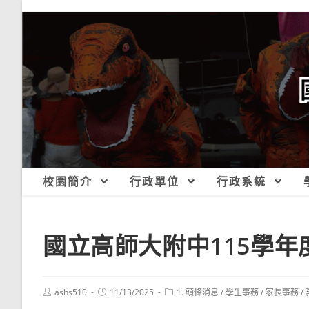
跳
轉
至
主
要
內
容
校園簡介
行政單位
行政系統
國立高師大附中115學
Post
Post
Post
ashs510
11/13/2025
1. 頭條消息
/
學生事務
/
家長事務
/
author:
published:
category: