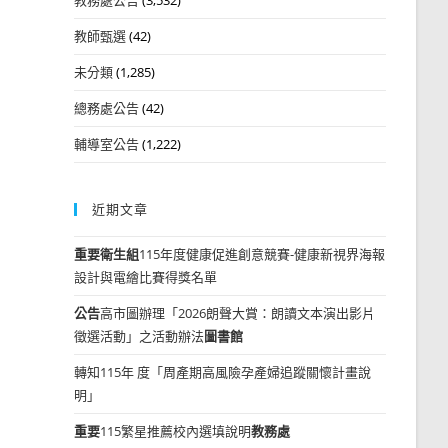
教師甄選
(42)
未分類
(1,285)
總務處公告
(42)
輔導室公告
(1,222)
近期文章
重要
衛生組
115年度健康促進創意競賽-健康新視界海報
設計與電繪比賽得獎名單
公告
高市圖辦理「2026朗聲大賞：朗讀文本演出影片
徵選活動」之活動辦法
圖書館
轉知115年 度「周產期高風險孕產婦追蹤關懷計畫說
明」
重要
115繁星推薦校內選填說明
教務處