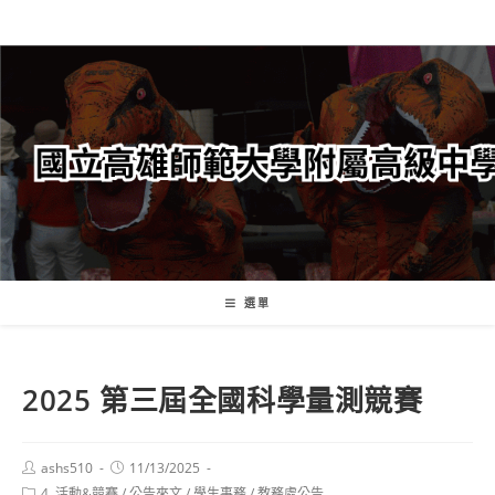
跳
轉
至
主
要
內
容
選單
2025 第三屆全國科學量測競賽
Post
Post
ashs510
11/13/2025
author:
published:
Post
4. 活動&競賽
/
公告來文
/
學生事務
/
教務處公告