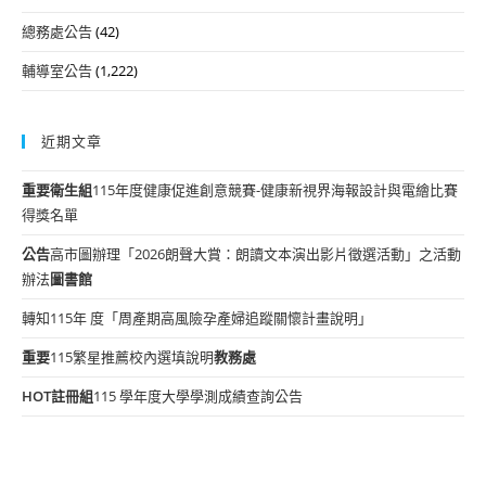
總務處公告
(42)
輔導室公告
(1,222)
近期文章
重要
衛生組
115年度健康促進創意競賽-健康新視界海報設計與電繪比賽
得獎名單
公告
高市圖辦理「2026朗聲大賞：朗讀文本演出影片徵選活動」之活動
辦法
圖書館
轉知115年 度「周產期高風險孕產婦追蹤關懷計畫說明」
重要
115繁星推薦校內選填說明
教務處
HOT
註冊組
115 學年度大學學測成績查詢公告